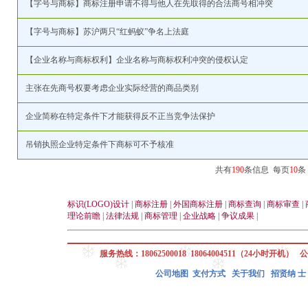
【字号与商标】商标注册申请不得与他人在先取得的合法商号相冲突
【字号与商标】苏沪两只“红蚂蚁”争名上法庭
【企业名称与商标权利】企业名称与商标权利冲突的侵权认定
主张在先商号权要考虑企业实际经营的商品类别
企业简称在特定条件下才能获得反不正当竞争法保护
吊销执照企业特定条件下商标可不予核准
共有
190
条信息 每页
10
条
标识(LOGO)设计
|
商标注册
|
外国商标注册
|
商标查询
|
商标审查
|
理论前瞻
|
法律法规
|
商标管理
|
企业战略
|
争议成果
|
服务热线：18062500018 18064004511（24小时开机） 公
公司地图
支付方式
关于我们
招贤纳 士