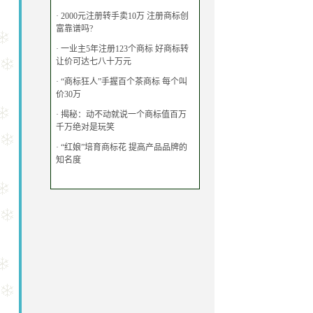
·
2000元注册转手卖10万 注册商标创
富靠谱吗?
·
一业主5年注册123个商标 好商标转
让价可达七八十万元
·
“商标狂人”手握百个茶商标 每个叫
价30万
·
揭秘：动不动就说一个商标值百万
千万绝对是玩笑
·
“红娘”培育商标花 提高产品品牌的
知名度