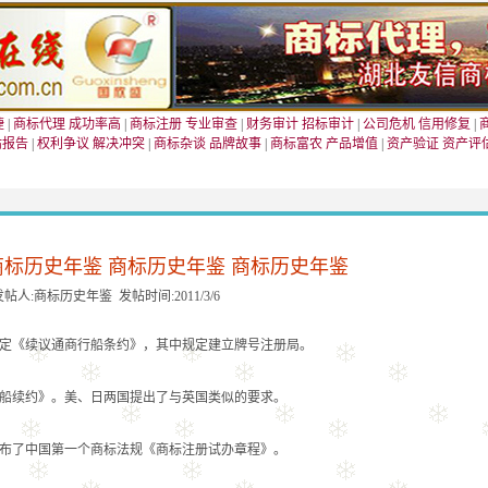
捷
|
商标代理 成功率高
|
商标注册 专业审查
|
财务审计 招标审计
|
公司危机 信用修复
|
估报告
|
权利争议 解决冲突
|
商标杂谈 品牌故事
|
商标富农 产品增值
|
资产验证 资产评
商标历史年鉴 商标历史年鉴 商标历史年鉴
发帖人:商标历史年鉴 发帖时间:2011/3/6
定《续议通商行船条约》，其中规定建立牌号注册局。
船续约》。美、日两国提出了与英国类似的要求。
布了中国第一个商标法规《商标注册试办章程》。