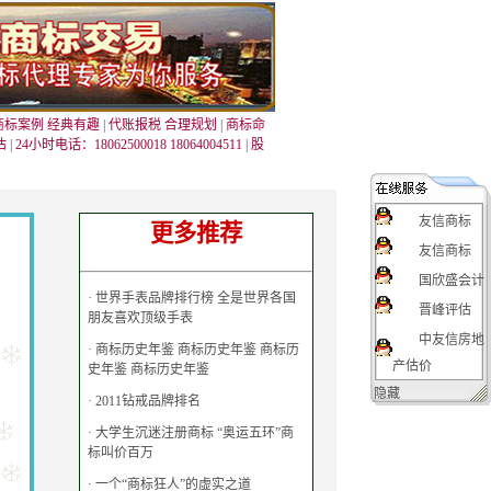
商标案例 经典有趣
|
代账报税 合理规划
|
商标命
估
|
24小时电话：18062500018 18064004511
|
股
友信商标
更多推荐
友信商标
国欣盛会计
·
世界手表品牌排行榜 全是世界各国
晋峰评估
朋友喜欢顶级手表
中友信房地
·
商标历史年鉴 商标历史年鉴 商标历
产估价
史年鉴 商标历史年鉴
隐藏
·
2011钻戒品牌排名
·
大学生沉迷注册商标 “奥运五环”商
标叫价百万
·
一个“商标狂人”的虚实之道