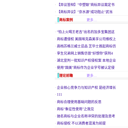
·
【异议答辩】“中塑联”商标异议裁定书
·
【商标异议】“京水源“成功阻止“武当
商标案例
更多…
·
“怕上火喝王老吉”出名的加多宝集团这
·
商标遭侵权 美国埃克森美孚公司维权上
·
高档苏格兰威士忌品 芝华士首起商标仿
·
孪生兄弟网上销售仿冒“好想你”获刑4
·
湖北宣判一批知识产权侵权案 本地企业
·
使用“国美”商标作为企业字号被认定侵
理论前瞻
更多…
·
企业核心竞争力与知识产权 是经济增长
·
111
·
商标合理使用基础问题的反思
·
商标“象征性使用”之我见
·
驰名商标与企业名称冲突的处理及思考
·
商标侵权 不以消费者混淆为前提