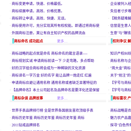
·
商标变更申请，快速、价格最低。
·
企业被列入
·
商标续展申请，高效、价格优惠。
·
失信者寸步
·
商标转让申请，高效、快捷、无误。
·
【税务疑难
·
商标使用许可，充分实现其所有权权能。即通过将商标使
·
信誉是生意
·
外国商标注册，莫让有自主知识产权的品牌流血
·
生意”与“赚
商标命名 成功起点
更多…
权利争议 
·
商标战略的起点就是命名 商标命名的箴言语录----
·
知识产权纠纷
·
商标规划实诫 申请商标前读一下 少走弯路，多点帮助
·
商标名称与企
·
好的汉字组合商标将会成为一种稀缺的文化资源
·
“周大金”商
·
商标译名一字万金 好的名字 能让品牌一炮走红 红遍
·
关于“抢注”
·
申请商标应避让通用名称 通用名称或者缺乏显著特征的
·
【字号与商
·
【品牌命名】本土公司起名及品牌命名是要洋化还是保留
·
【字号与商标
商标杂谈 品牌故事
更多…
商标富农 
·
世界手表品牌排行榜 全是世界各国朋友喜欢顶级手表
·
商标战略是农
·
商标历史年鉴 商标历史年鉴 商标历史年鉴 商标
·
魅力农产品
·
2011钻戒品牌排名
·
探寻“白色传