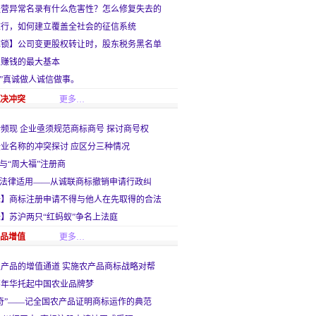
经营异常名录有什么危害性？怎么修复失去的
难行，如何建立覆盖全社会的征信系统
解锁】公司变更股权转让时，股东税务黑名单
人赚钱的最大基本
钱”真诚做人诚信做事。
解决冲突
更多…
频现 企业亟须规范商标商号 探讨商号权
业名称的冲突探讨 应区分三种情况
标与“周大福”注册商
的法律适用——从诚联商标撤销申请行政纠
标】商标注册申请不得与他人在先取得的合法
】苏沪两只“红蚂蚁”争名上法庭
产品增值
更多…
产品的增值通道 实施农产品商标战略对帮
嘉年华托起中国农业品牌梦
奇”——记全国农产品证明商标运作的典范