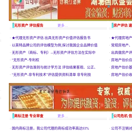
无形资产 评估报告
更多…
房产评估 
·
★代理无形资产评估 出具无形资产价值评估报告书
·
★代理房地产
·
以英特品牌公司的评估模型为例,探讨我国企业品牌价值
·
常规房地产、
·
无形资产（商标、专利）--无形资产评估方法在实际中
·
出具做房产
·
“无形资产-专利权
·
房地产估价应
·
无形资产评估准则与统计学方法 评估结果客观、公正、
·
房地产估价基
·
“无形资产-非专利技术”评估提供资料清单 非专利技
·
房地产估价
商标注册 专业审查
更多…
公司危机 
·
国内商标注册，我公司代理的商标成功率高达93%
·
公司不注销