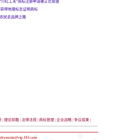
、“川红工夫”商标注册申请被正式受理
茶获得地理标志证明商标
让农民走品牌之路
质
|
理论前瞻
|
法律法规
|
商标管理
|
企业战略
|
争议成果
|
hbyouxin@vip.163.com