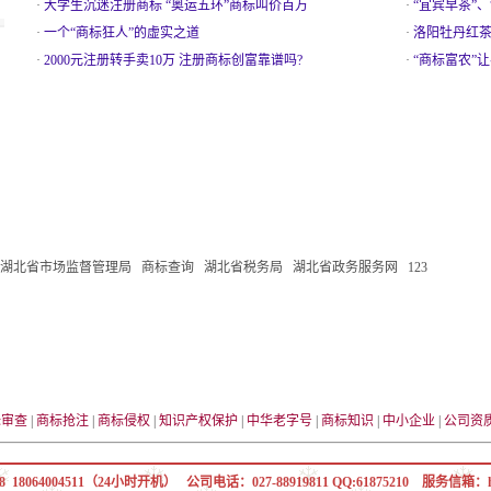
·
大学生沉迷注册商标 “奥运五环”商标叫价百万
·
“宜宾早茶”
·
一个“商标狂人”的虚实之道
·
洛阳牡丹红
·
2000元注册转手卖10万 注册商标创富靠谱吗?
·
“商标富农”
湖北省市场监督管理局
商标查询
湖北省税务局
湖北省政务服务网
123
标审查
|
商标抢注
|
商标侵权
|
知识产权保护
|
中华老字号
|
商标知识
|
中小企业
|
公司资
8 18064004511（24小时开机） 公司电话：027-88919811 QQ:61875210 服务信箱：