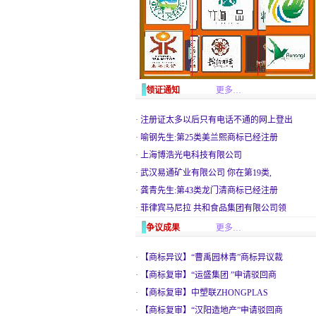
领证通知
更多…
·
注册证太多以后只有电话不通的网上登出
·
喻钢先生:第25类美兰熙商标已经注册
·
上海博浩光电科技有限公司
·
武汉易通矿业有限公司 你在第19类,
·
龚青先生:第43类龙门清商标已经注册
·
菲律宾马尼拉 共和食品集团有限公司领
争议成果
更多…
·
【商标异议】“曹禹园林青”商标异议裁
·
【商标复审】“运盛集团 ”申请驳回商
·
【商标复审】中塑联ZHONGPLAS
·
【商标复审】“汉阳造地产”申请驳回商