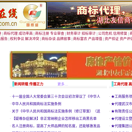
捷
|
商标代理 成功率高
|
商标注册 专业审查
|
财务审计 招标审计
|
公司危机 信用修复
|
估报告
|
权利争议 解决冲突
|
商标杂谈 品牌故事
|
商标富农 产品增值
|
资产验证 资产评
新闻转载 传播正力
更多…
工商代理 
·
十一届全国人大常委会第三十次会议初次审议了《中华人
·
★工商服务项
·
中华人民共和国商标法实施条例
·
★代理武汉
·
关于《中华人民共和国商标法实施条例（修订草案）（送
·
★有限责任公
·
【疑难杂症解决】非正常纳税企业怎样移出工商黑名单
·
★代理设立登
·
名人注册商标，提高了大师品牌的知名度，还能够激发品
·
★代理集团