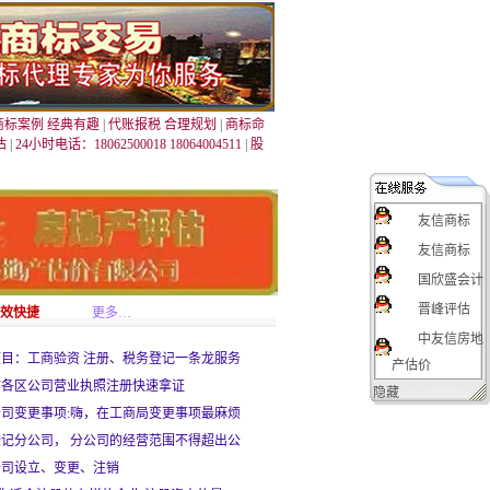
商标案例 经典有趣
|
代账报税 合理规划
|
商标命
估
|
24小时电话：18062500018 18064004511
|
股
友信商标
友信商标
国欣盛会计
晋峰评估
高效快捷
更多…
中友信房地
目：工商验资 注册、税务登记一条龙服务
产估价
市各区公司营业执照注册快速拿证
隐藏
司变更事项:嗨，在工商局变更事项最麻烦
记分公司， 分公司的经营范围不得超出公
公司设立、变更、注销