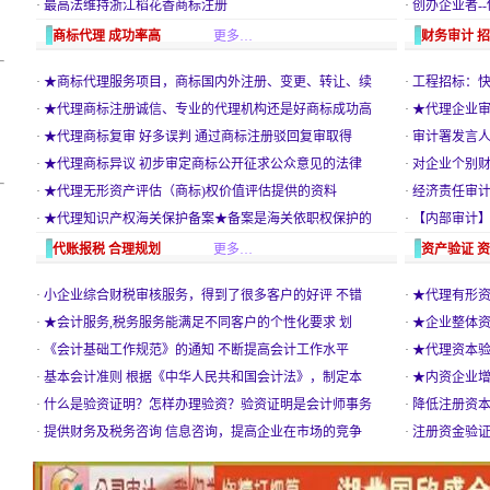
·
最高法维持浙江稻花香商标注册
·
创办企业者-
商标代理 成功率高
更多…
财务审计 
·
★商标代理服务项目，商标国内外注册、变更、转让、续
·
工程招标：
·
★代理商标注册诚信、专业的代理机构还是好商标成功高
·
★代理企业审
·
★代理商标复审 好多误判 通过商标注册驳回复审取得
·
审计署发言
·
★代理商标异议 初步审定商标公开征求公众意见的法律
·
对企业个别财
·
★代理无形资产评估（商标)权价值评估提供的资料
·
经济责任审计
·
★代理知识产权海关保护备案★备案是海关依职权保护的
·
【内部审计
代账报税 合理规划
更多…
资产验证 
·
小企业综合财税审核服务，得到了很多客户的好评 不错
·
★代理有形资
·
★会计服务,税务服务能满足不同客户的个性化要求 划
·
★企业整体资
·
《会计基础工作规范》的通知 不断提高会计工作水平
·
★代理资本验
·
基本会计准则 根据《中华人民共和国会计法》，制定本
·
★内资企业增
·
什么是验资证明？怎样办理验资？验资证明是会计师事务
·
降低注册资本
·
提供财务及税务咨询 信息咨询，提高企业在市场的竞争
·
注册资金验证